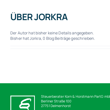
ÜBER
JORKRA
Der Autor hat bisher keine Details angegeben.
Bisher hat Jorkra, 0 Blog Beiträge geschrieben.
Steuerberater Korn & Horstmann PartG mb
Berliner Straße 100
27751 Delmenhorst