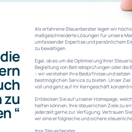
Als erfahrene Steuerberater legen wir höchs
maßgeschneiderte Lösungen für unsere Man
umfassender Expertise und persönlichem Eins
zu bewältigen.
 die
Egal, ob es um die Optimierung Ihrer Steuerl
uern
Begleitung von Betriebsprüfungen oder die
– wir verstehen Ihre Bedürfnisse und setzen 
auch
bestmöglichen Service zu bieten. Unser Ziel 
voll und ganz auf Ihr Kerngeschäft konzentr
 zu
Entdecken Sie auf unserer Homepage, welche
helfen können, Ihre steuerlichen Ziele zu er
n “
jederzeit gerne zur Verfügung. Vertrauen S
wir eine erfolgreiche und sichere steuerlic
Ihre Steuerberater